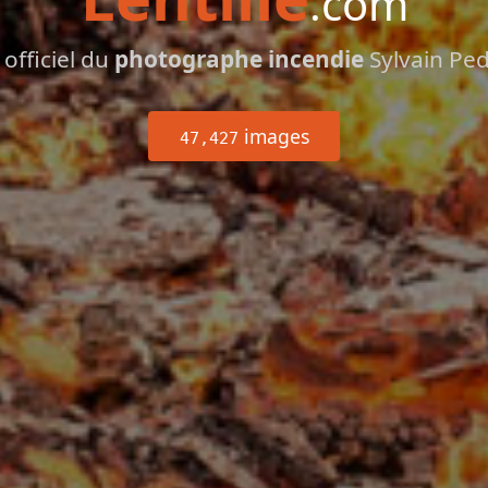
.com
 officiel du
photographe incendie
Sylvain Pe
images
47,427